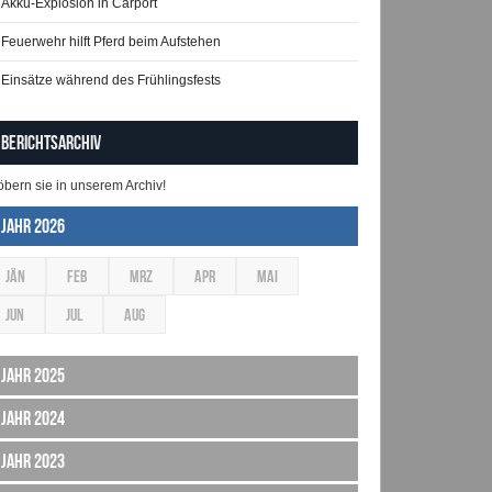
Akku-Explosion in Carport
Feuerwehr hilft Pferd beim Aufstehen
Einsätze während des Frühlingsfests
Berichtsarchiv
öbern sie in unserem Archiv!
Jahr 2026
JÄN
FEB
MRZ
APR
MAI
JUN
JUL
AUG
Jahr 2025
Jahr 2024
Jahr 2023