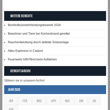
Weitere Berichte
Bezirksfeuerwehrleistungsbewerb 2026
Bewohner und Tiere bei Küchenbrand gerettet
Rauchentwicklung durch defekte Solaranlage
Akku-Explosion in Carport
Feuerwehr hilft Pferd beim Aufstehen
Berichtsarchiv
Stöbern sie in unserem Archiv!
Jahr 2026
JÄN
FEB
MRZ
APR
MAI
JUN
JUL
AUG