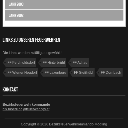
Jahr 2003
Jahr 2002
LINKS ZU UNSEREN FEUERWEHREN
Die Links werden zufällig ausgewählt!
FF Perchtoldsdorf
FF Hinterbrühl
FF Achau
FF Wiener Neudorf
FF Laxenburg
FF Gießhübl
FF Dornbach
FF Münchendorf
KONTAKT
Bezirksfeuerwehrkommando
bfk.moedling@feuerwehr.gv.at
Copyright © 2026 Bezirksfeuerwehrkommando Mödling