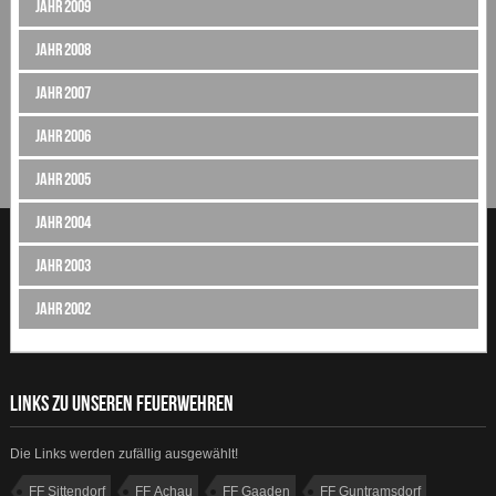
Jahr 2009
Jahr 2008
Jahr 2007
Jahr 2006
Jahr 2005
Jahr 2004
Jahr 2003
Jahr 2002
LINKS ZU UNSEREN FEUERWEHREN
Die Links werden zufällig ausgewählt!
FF Sittendorf
FF Achau
FF Gaaden
FF Guntramsdorf