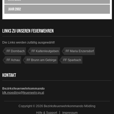
Jahr 2002
LINKS ZU UNSEREN FEUERWEHREN
Die Links werden zufällig ausgewählt!
FF Dornbach
FF Kaltenleutgeben
FF Maria Enzersdorf
FF Achau
FF Brunn am Gebirge
FF Sparbach
FF Weissenbach
FF Hennersdorf
KONTAKT
Bezirksfeuerwehrkommando
bfk.moedling@feuerwehr.gv.at
Copyright © 2026 Bezirksfeuerwehrkommando Mödling
Hilfe & Support
Impressum