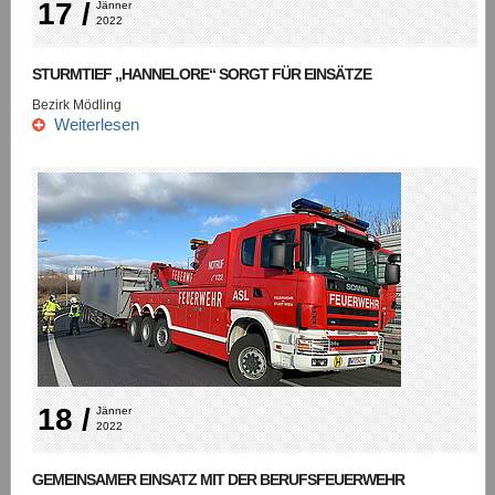
17 /
Jänner 
2022
STURMTIEF „HANNELORE“ SORGT FÜR EINSÄTZE
Bezirk Mödling
Weiterlesen
18 /
Jänner 
2022
GEMEINSAMER EINSATZ MIT DER BERUFSFEUERWEHR