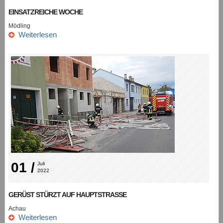
EINSATZREICHE WOCHE
Mödling
Weiterlesen
01 /
Juli 
2022
GERÜST STÜRZT AUF HAUPTSTRASSE
Achau
Weiterlesen