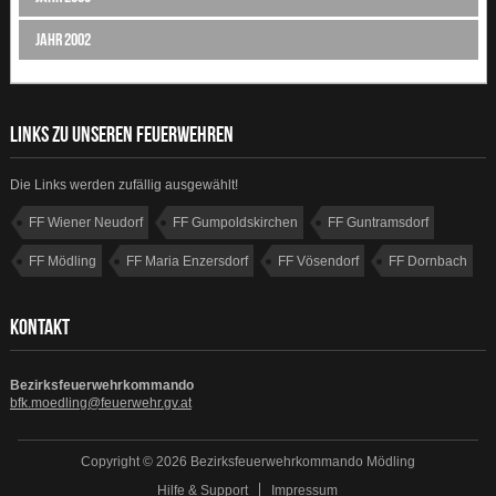
Jahr 2002
LINKS ZU UNSEREN FEUERWEHREN
Die Links werden zufällig ausgewählt!
FF Wiener Neudorf
FF Gumpoldskirchen
FF Guntramsdorf
FF Mödling
FF Maria Enzersdorf
FF Vösendorf
FF Dornbach
FF Dornbach
KONTAKT
Bezirksfeuerwehrkommando
bfk.moedling@feuerwehr.gv.at
Copyright © 2026 Bezirksfeuerwehrkommando Mödling
Hilfe & Support
Impressum