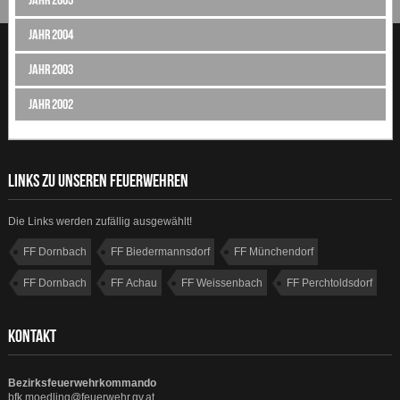
Jahr 2004
Jahr 2003
Jahr 2002
LINKS ZU UNSEREN FEUERWEHREN
Die Links werden zufällig ausgewählt!
FF Dornbach
FF Biedermannsdorf
FF Münchendorf
FF Dornbach
FF Achau
FF Weissenbach
FF Perchtoldsdorf
FF Sparbach
KONTAKT
Bezirksfeuerwehrkommando
bfk.moedling@feuerwehr.gv.at