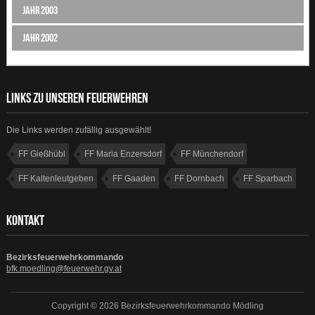
Jahr 2003
Jahr 2002
LINKS ZU UNSEREN FEUERWEHREN
Die Links werden zufällig ausgewählt!
FF Gießhübl
FF Maria Enzersdorf
FF Münchendorf
FF Kaltenleutgeben
FF Gaaden
FF Dornbach
FF Sparbach
FF Sulz
KONTAKT
Bezirksfeuerwehrkommando
bfk.moedling@feuerwehr.gv.at
Copyright © 2026 Bezirksfeuerwehrkommando Mödling