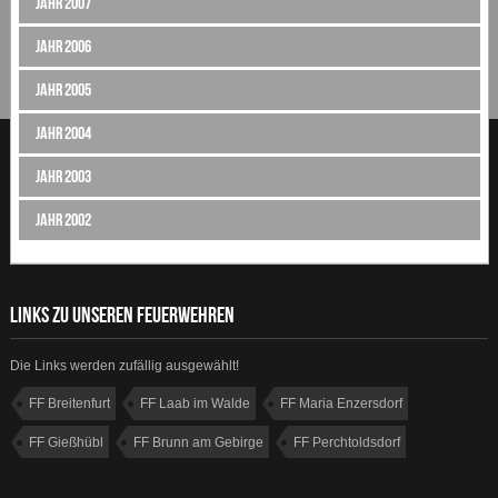
Jahr 2007
Jahr 2006
Jahr 2005
Jahr 2004
Jahr 2003
Jahr 2002
LINKS ZU UNSEREN FEUERWEHREN
Die Links werden zufällig ausgewählt!
FF Breitenfurt
FF Laab im Walde
FF Maria Enzersdorf
FF Gießhübl
FF Brunn am Gebirge
FF Perchtoldsdorf
FF Hinterbrühl
FF Hennersdorf