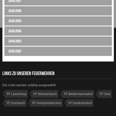
Jahr 2007
Jahr 2006
Jahr 2005
Jahr 2004
Jahr 2003
Jahr 2002
LINKS ZU UNSEREN FEUERWEHREN
Die Links werden zufällig ausgewählt!
FF Laxenburg
FF Weissenbach
FF Biedermannsdorf
FF Sulz
FF Dornbach
FF Gumpoldskirchen
FF Guntramsdorf
FF Breitenfurt