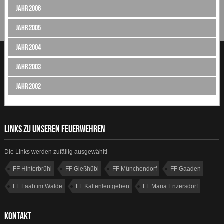
Jahr 2006
Jahr 2005
Jahr 2004
Jahr 2003
Jahr 2002
LINKS ZU UNSEREN FEUERWEHREN
Die Links werden zufällig ausgewählt!
FF Hinterbrühl
FF Gießhübl
FF Münchendorf
FF Gaaden
FF Laab im Walde
FF Kaltenleutgeben
FF Maria Enzersdorf
FF Wiener Neudorf
KONTAKT