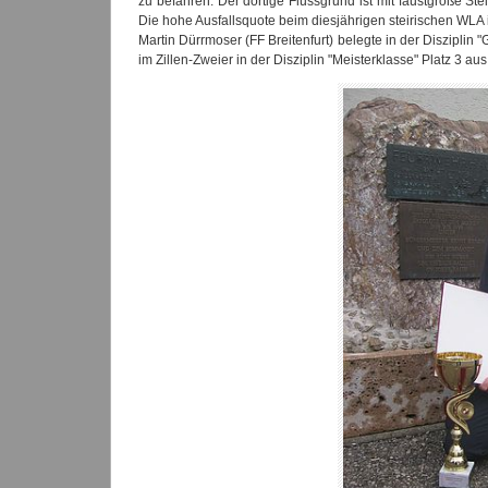
zu befahren. Der dortige Flussgrund ist mit faustgroße S
Die hohe Ausfallsquote beim diesjährigen steirischen WLA 
Martin Dürrmoser (FF Breitenfurt) belegte in der Disziplin
im Zillen-Zweier in der Disziplin "Meisterklasse" Platz 3 a