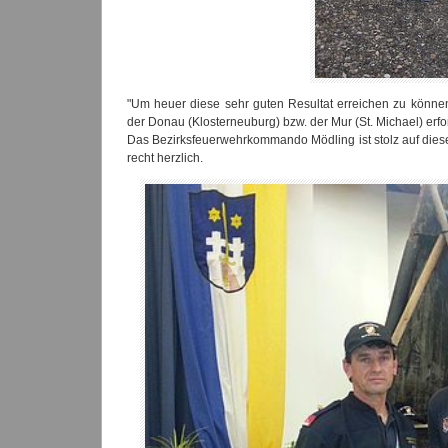
"Um heuer diese sehr guten Resultat erreichen zu können,
der Donau (Klosterneuburg) bzw. der Mur (St. Michael) erfo
Das Bezirksfeuerwehrkommando Mödling ist stolz auf diese
recht herzlich.