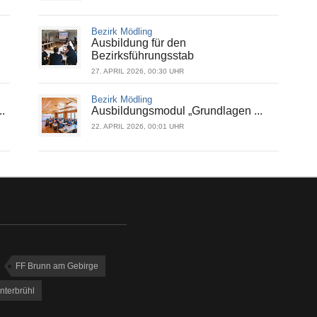
Bezirk Mödling
Ausbildung für den
Bezirksführungsstab
27. APRIL 2026, 00:30 UHR
Bezirk Mödling
.
Ausbildungsmodul „Grundlagen ...
22. APRIL 2026, 00:01 UHR
FF Brunn am Gebirge
nterbrühl