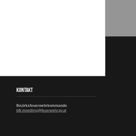
KONTAKT
Bezirksfeuerwehrkommando
bfk.moedling@feuerwehr.gv.at