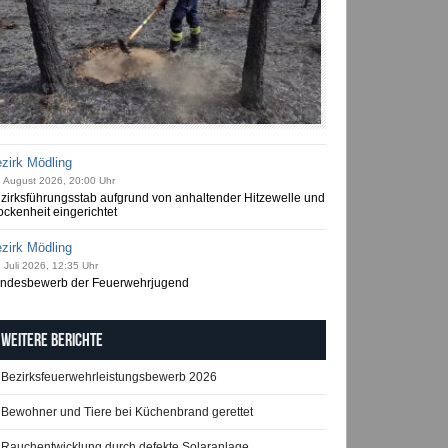
zirk Mödling
. August 2026, 20:00 Uhr
zirksführungsstab aufgrund von anhaltender Hitzewelle und
ockenheit eingerichtet
zirk Mödling
 Juli 2026, 12:35 Uhr
ndesbewerb der Feuerwehrjugend
Weitere Berichte
Bezirksfeuerwehrleistungsbewerb 2026
Bewohner und Tiere bei Küchenbrand gerettet
Rauchentwicklung durch defekte Solaranlage