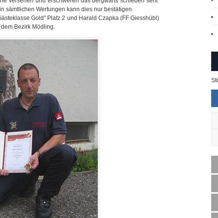
teine versehen und erschweren das bergwärts schieben sehr.
in sämtlichen Wertungen kann dies nur bestätigen.
 "Gästeklasse Gold" Platz 2 und Harald Czapka (FF Giesshübl)
us dem Bezirk Mödling.
St