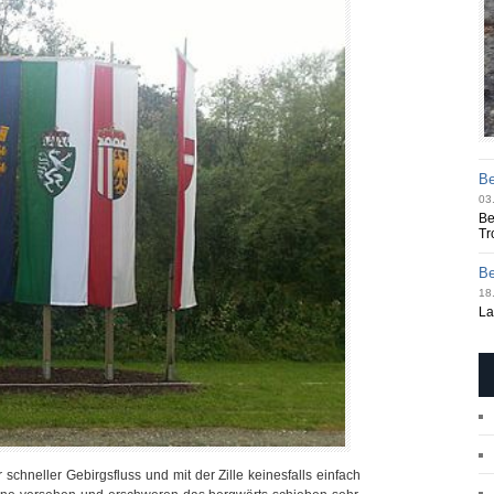
Be
03
Be
Tr
Be
18.
La
 schneller Gebirgsfluss und mit der Zille keinesfalls einfach