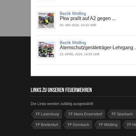
Bezirk Mödling
Pkw prallt auf A2 gegen ...
05. MAI 2026, 10:32 UHR
Bezirk Mödling
Atemschutzgeräteträger-Lehrgang ..
25. APRIL 2026, 14:55 UHR
LINKS ZU UNSEREN FEUERWEHREN
Die Links werden zufällig ausgewählt!
FF Laxenburg
FF Maria Enzersdorf
FF Sparbach
FF Breitenfurt
FF Dornbach
FF Mödling
FF Hi