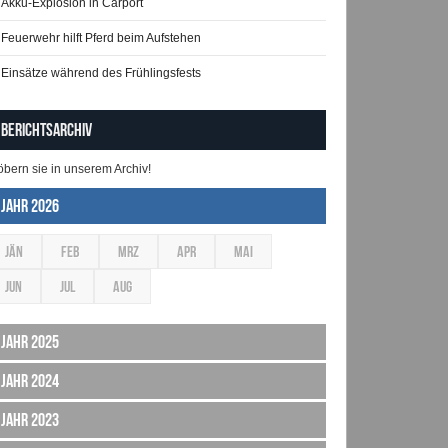
Akku-Explosion in Carport
Feuerwehr hilft Pferd beim Aufstehen
Einsätze während des Frühlingsfests
Berichtsarchiv
öbern sie in unserem Archiv!
Jahr 2026
JÄN
FEB
MRZ
APR
MAI
JUN
JUL
AUG
Jahr 2025
Jahr 2024
Jahr 2023