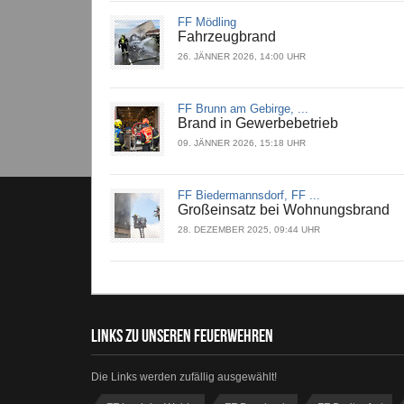
FF Mödling
Fahrzeugbrand
26. JÄNNER 2026, 14:00 UHR
FF Brunn am Gebirge, ...
Brand in Gewerbebetrieb
09. JÄNNER 2026, 15:18 UHR
FF Biedermannsdorf, FF ...
Großeinsatz bei Wohnungsbrand
28. DEZEMBER 2025, 09:44 UHR
LINKS ZU UNSEREN FEUERWEHREN
Die Links werden zufällig ausgewählt!