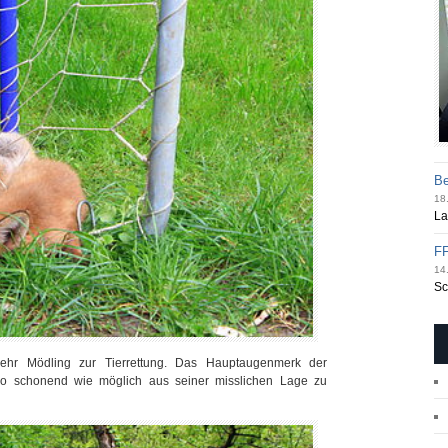
Be
18.
La
FF
14.
Sc
wehr Mödling zur Tierrettung. Das Hauptaugenmerk der
 so schonend wie möglich aus seiner misslichen Lage zu