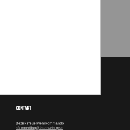
KONTAKT
Bezirksfeuerwehrkommando
bfk.moedling@feuerwehr.gv.at