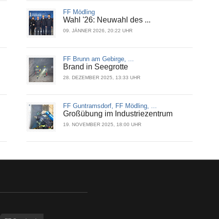
FF Mödling
Wahl '26: Neuwahl des ...
09. JÄNNER 2026, 20:22 UHR
FF Brunn am Gebirge, ...
Brand in Seegrotte
28. DEZEMBER 2025, 13:33 UHR
FF Guntramsdorf, FF Mödling, ...
Großübung im Industriezentrum
19. NOVEMBER 2025, 18:00 UHR