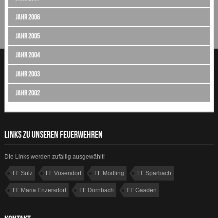
Jahr 2006
Jahr 2005
Jahr 2004
Jahr 2003
Jahr 2002
LINKS ZU UNSEREN FEUERWEHREN
Die Links werden zufällig ausgewählt!
FF Sulz
FF Vösendorf
FF Mödling
FF Sparbach
FF Maria Enzersdorf
FF Dornbach
FF Gaaden
FF Wiener Neudorf