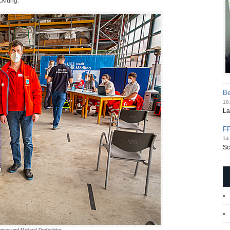
cklung.
Be
18.
La
FF
14.
Sc
wiser und Michael Dorfstätter