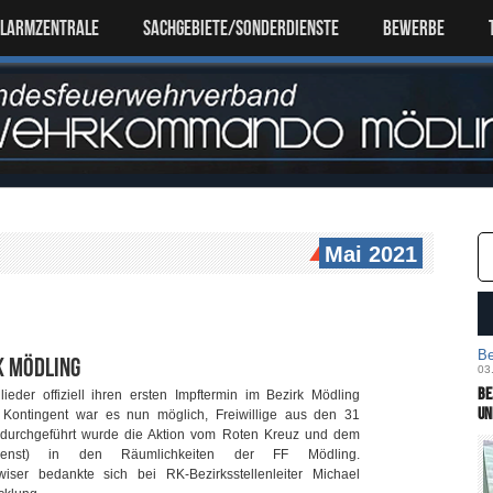
ALARMZENTRALE
SACHGEBIETE/SONDERDIENSTE
Bewerbe
Mai 2021
Be
k Mödling
03
Be
eder offiziell ihren ersten Impftermin im Bezirk Mödling
un
Kontingent war es nun möglich, Freiwillige aus den 31
durchgeführt wurde die Aktion vom Roten Kreuz und dem
Dienst) in den Räumlichkeiten der FF Mödling.
iwiser bedankte sich bei RK-Bezirksstellenleiter Michael