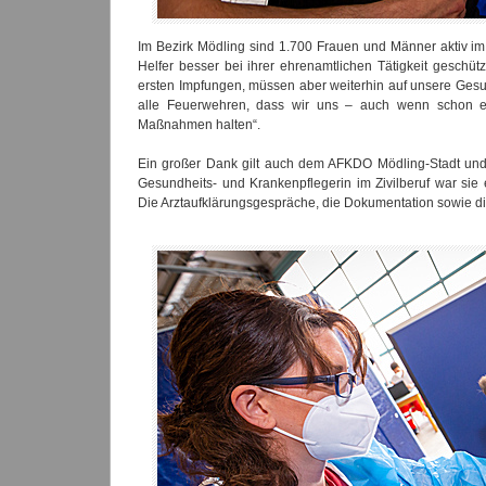
Im Bezirk Mödling sind 1.700 Frauen und Männer aktiv im
Helfer besser bei ihrer ehrenamtlichen Tätigkeit geschüt
ersten Impfungen, müssen aber weiterhin auf unsere Gesund
alle Feuerwehren, dass wir uns – auch wenn schon e
Maßnahmen halten“.
Ein großer Dank gilt auch dem AFKDO Mödling-Stadt und 
Gesundheits- und Krankenpflegerin im Zivilberuf war sie
Die Arztaufklärungsgespräche, die Dokumentation sowie d