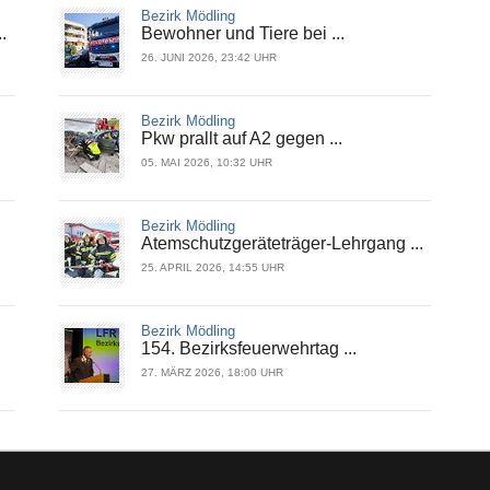
Bezirk Mödling
.
Bewohner und Tiere bei ...
26. JUNI 2026, 23:42 UHR
Bezirk Mödling
Pkw prallt auf A2 gegen ...
05. MAI 2026, 10:32 UHR
Bezirk Mödling
Atemschutzgeräteträger-Lehrgang ...
25. APRIL 2026, 14:55 UHR
Bezirk Mödling
154. Bezirksfeuerwehrtag ...
27. MÄRZ 2026, 18:00 UHR