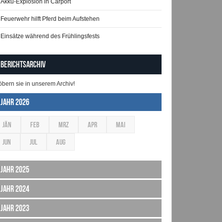
Akku-Explosion in Carport
Feuerwehr hilft Pferd beim Aufstehen
Einsätze während des Frühlingsfests
Berichtsarchiv
öbern sie in unserem Archiv!
Jahr 2026
JÄN
FEB
MRZ
APR
MAI
JUN
JUL
AUG
Jahr 2025
Jahr 2024
Jahr 2023