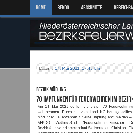
Home
BFKDO
ABSCHNITTE
BEREICHS
Datum:
14. Mai 2021, 17:48 Uhr
Bezirk Mödling
70 Impfungen für Feuerwehren im Bezir
Am 14. Mai 2021 durften die ersten 70 Feuerwehrmitgli
wahrnehmen. Durch ein vom Land NÖ bereitgestelltes 
Mödlinger Feuerwehren für eine Impfung anzumelden – 
AFKDO Mödling-Stadt (Feuerwehrmedizinischer 
Bezirksfeuerwehrkommandant-Stellvertreter Christian G