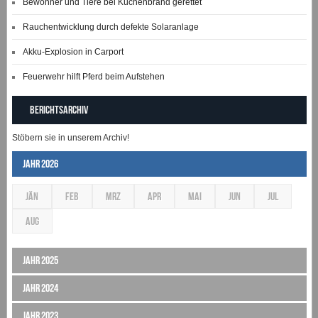
Bewohner und Tiere bei Küchenbrand gerettet
Rauchentwicklung durch defekte Solaranlage
Akku-Explosion in Carport
Feuerwehr hilft Pferd beim Aufstehen
Berichtsarchiv
Stöbern sie in unserem Archiv!
Jahr 2026
JÄN
FEB
MRZ
APR
MAI
JUN
JUL
AUG
Jahr 2025
Jahr 2024
Jahr 2023