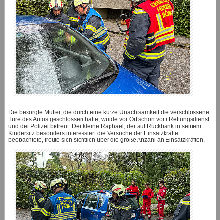
Die besorgte Mutter, die durch eine kurze Unachtsamkeit die verschlossene
Türe des Autos geschlossen hatte, wurde vor Ort schon vom Rettungsdienst
und der Polizei betreut. Der kleine Raphael, der auf Rückbank in seinem
Kindersitz besonders interessiert die Versuche der Einsatzkräfte
beobachtete, freute sich sichtlich über die große Anzahl an Einsatzkräften.