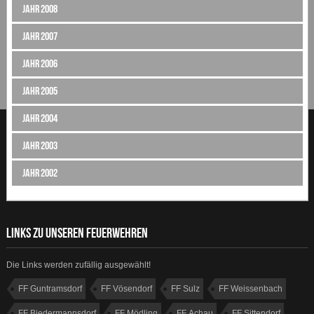
Jahr 2008
Jahr 2007
Jahr 2006
Jahr 2005
Jahr 2004
Jahr 2003
Jahr 2002
LINKS ZU UNSEREN FEUERWEHREN
Die Links werden zufällig ausgewählt!
FF Guntramsdorf
FF Vösendorf
FF Sulz
FF Weissenbach
FF Biedermannsdorf
FF Mödling
FF Achau
FF Sittendorf