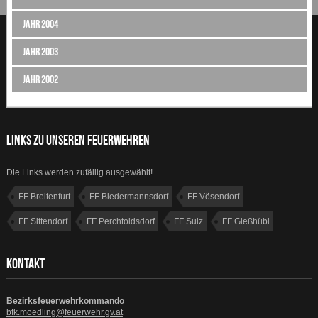
Jahr 2004
Jahr 2003
Jahr 2002
LINKS ZU UNSEREN FEUERWEHREN
Die Links werden zufällig ausgewählt!
FF Breitenfurt
FF Biedermannsdorf
FF Vösendorf
FF Sittendorf
FF Perchtoldsdorf
FF Sulz
FF Gießhübl
FF Sparbach
KONTAKT
Bezirksfeuerwehrkommando
bfk.moedling@feuerwehr.gv.at