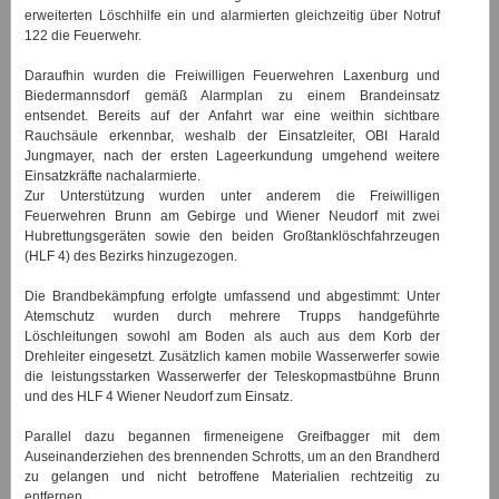
erweiterten Löschhilfe ein und alarmierten gleichzeitig über Notruf
122 die Feuerwehr.
Daraufhin wurden die Freiwilligen Feuerwehren Laxenburg und
Biedermannsdorf gemäß Alarmplan zu einem Brandeinsatz
entsendet. Bereits auf der Anfahrt war eine weithin sichtbare
Rauchsäule erkennbar, weshalb der Einsatzleiter, OBI Harald
Jungmayer, nach der ersten Lageerkundung umgehend weitere
Einsatzkräfte nachalarmierte.
Zur Unterstützung wurden unter anderem die Freiwilligen
Feuerwehren Brunn am Gebirge und Wiener Neudorf mit zwei
Hubrettungsgeräten sowie den beiden Großtanklöschfahrzeugen
(HLF 4) des Bezirks hinzugezogen.
Die Brandbekämpfung erfolgte umfassend und abgestimmt: Unter
Atemschutz wurden durch mehrere Trupps handgeführte
Löschleitungen sowohl am Boden als auch aus dem Korb der
Drehleiter eingesetzt. Zusätzlich kamen mobile Wasserwerfer sowie
die leistungsstarken Wasserwerfer der Teleskopmastbühne Brunn
und des HLF 4 Wiener Neudorf zum Einsatz.
Parallel dazu begannen firmeneigene Greifbagger mit dem
Auseinanderziehen des brennenden Schrotts, um an den Brandherd
zu gelangen und nicht betroffene Materialien rechtzeitig zu
entfernen.