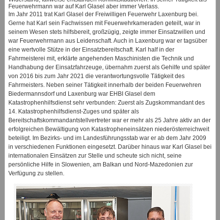
Feuerwehrmann war auf Karl Glasel aber immer Verlass.
Im Jahr 2011 trat Karl Glasel der Freiwilligen Feuerwehr Laxenburg bei.
Gerne hat Karl sein Fachwissen mit Feuerwehrkameraden geteilt, war in
seinem Wesen stets hilfsbereit, großzügig, zeigte immer Einsatzwillen und
war Feuerwehrmann aus Leidenschaft. Auch in Laxenburg war er tagsüber
eine wertvolle Stütze in der Einsatzbereitschaft. Karl half in der
Fahrmeisterei mit, erklärte angehenden Maschinisten die Technik und
Handhabung der Einsatzfahrzeuge, übernahm zuerst als Gehilfe und später
von 2016 bis zum Jahr 2021 die verantwortungsvolle Tätigkeit des
Fahrmeisters. Neben seiner Tätigkeit innerhalb der beiden Feuerwehren
Biedermannsdorf und Laxenburg war EHBI Glasel dem
Katastrophenhilfsdienst sehr verbunden: Zuerst als Zugskommandant des
14. Katastrophenhilfsdienst-Zuges und später als
Bereitschaftskommandantstellvertreter war er mehr als 25 Jahre aktiv an der
erfolgreichen Bewältigung von Katastropheneinsätzen niederösterreichweit
beteiligt. Im Bezirks- und im Landesführungsstab war er ab dem Jahr 2009
in verschiedenen Funktionen eingesetzt. Darüber hinaus war Karl Glasel bei
internationalen Einsätzen zur Stelle und scheute sich nicht, seine
persönliche Hilfe in Slowenien, am Balkan und Nord-Mazedonien zur
Verfügung zu stellen.