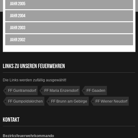
Jahr 2005
Jahr 2004
Jahr 2003
Jahr 2002
LINKS ZU UNSEREN FEUERWEHREN
Die Links werden zufällig ausgewählt!
FF Guntramsdorf
FF Maria Enzersdorf
FF Gaaden
FF Gumpoldskirchen
FF Brunn am Gebirge
FF Wiener Neudorf
FF Dornbach
FF Laab im Walde
KONTAKT
Bezirksfeuerwehrkommando