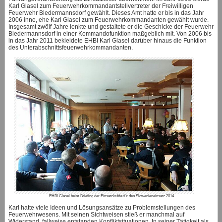
Karl Glasel zum Feuerwehrkommandantstellvertreter der Freiwilligen
Feuerwehr Biedermannsdorf gewählt. Dieses Amt hatte er bis in das Jahr
2006 inne, ehe Karl Glasel zum Feuerwehrkommandanten gewählt wurde.
Insgesamt zwölf Jahre lenkte und gestaltete er die Geschicke der Feuerwehr
Biedermannsdorf in einer Kommandofunktion maßgeblich mit. Von 2006 bis
in das Jahr 2011 bekleidete EHBI Karl Glasel darüber hinaus die Funktion
des Unterabschnittsfeuerwehrkommandanten.
EHBI Glasel beim Briefing der Einsatzkräfte für den Slowenieneinsatz 2014
Karl hatte viele Ideen und Lösungsansätze zu Problemstellungen des
Feuerwehrwesens. Mit seinen Sichtweisen stieß er manchmal auf
Widerstand, fallweise entstanden Konfliktsituationen. In seiner Tätigkeit als