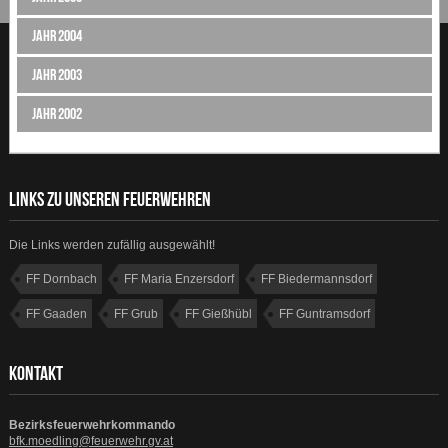
Jahr 2004
Jahr 2003
Jahr 2002
LINKS ZU UNSEREN FEUERWEHREN
Die Links werden zufällig ausgewählt!
FF Dornbach
FF Maria Enzersdorf
FF Biedermannsdorf
FF Gaaden
FF Grub
FF Gießhübl
FF Guntramsdorf
FF Kaltenleutgeben
KONTAKT
Bezirksfeuerwehrkommando
bfk.moedling@feuerwehr.gv.at