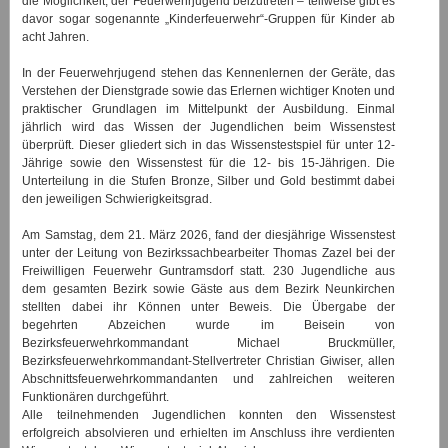
die Möglichkeit, der Feuerwehrjugend beizutreten – teilweise gibt es
davor sogar sogenannte „Kinderfeuerwehr“-Gruppen für Kinder ab
acht Jahren.
In der Feuerwehrjugend stehen das Kennenlernen der Geräte, das
Verstehen der Dienstgrade sowie das Erlernen wichtiger Knoten und
praktischer Grundlagen im Mittelpunkt der Ausbildung. Einmal
jährlich wird das Wissen der Jugendlichen beim Wissenstest
überprüft. Dieser gliedert sich in das Wissenstestspiel für unter 12-
Jährige sowie den Wissenstest für die 12- bis 15-Jährigen. Die
Unterteilung in die Stufen Bronze, Silber und Gold bestimmt dabei
den jeweiligen Schwierigkeitsgrad.
Am Samstag, dem 21. März 2026, fand der diesjährige Wissenstest
unter der Leitung von Bezirkssachbearbeiter Thomas Zazel bei der
Freiwilligen Feuerwehr Guntramsdorf statt. 230 Jugendliche aus
dem gesamten Bezirk sowie Gäste aus dem Bezirk Neunkirchen
stellten dabei ihr Können unter Beweis. Die Übergabe der
begehrten Abzeichen wurde im Beisein von
Bezirksfeuerwehrkommandant Michael Bruckmüller,
Bezirksfeuerwehrkommandant-Stellvertreter Christian Giwiser, allen
Abschnittsfeuerwehrkommandanten und zahlreichen weiteren
Funktionären durchgeführt.
Alle teilnehmenden Jugendlichen konnten den Wissenstest
erfolgreich absolvieren und erhielten im Anschluss ihre verdienten