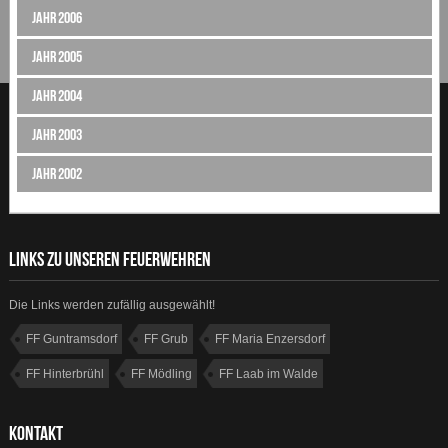
Jahr 2006
Jahr 2005
Jahr 2004
Jahr 2003
Jahr 2002
LINKS ZU UNSEREN FEUERWEHREN
Die Links werden zufällig ausgewählt!
FF Guntramsdorf
FF Grub
FF Maria Enzersdorf
FF Hinterbrühl
FF Mödling
FF Laab im Walde
FF Hennersdorf
FF Achau
KONTAKT