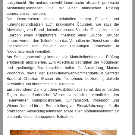
ausgebucht. Sie umfasst sowohl theoretische als auch praktische
Ausbildungseinheiten, die mit einer mündlichen Prüfung
abgeschlossen werden.
Die theoretischen Inhalte beinhalten neben Einsatz- und
Führungsgrundsätzen auch praxisnahe Übungen, wie etwa die
Abwicklung von Brand-, technischen und Schadstoffeinsätzen in der
Funktion eines Truppführers innerhalb einer Gruppe. Darüber
hinaus werden den Teilnehmern das Verhalten im Dienst sowie die
Organisation und Struktur der Freiwilligen Feuerwehr in
Niederösterreich vermittelt.
Am Sonntagnachmittag konnten alle Modulteilnehmer die Prüfung
erfolgreich abschließen. Zum Abschluss begrüßten der Modulleiter
und zuständige Bezirkssachbearbeiter für Ausbildung, Markus
Podhorsky, sowie der Bezirksfeuerwehrkommandant-Stellvertreter
Brandrat Christian Giwiser die Teilnehmer. Letzterer gratulierte
persönlich und überreichte die Urkunden.
Ein besonderer Dank gilt dem Ausbildungspersonal, das an beiden
Tagen das erforderliche Wissen verständlich vermittelte, den
Feuerwehren Gumpoldskirchen, Guntramsdorf, Vösendorf und
Wiener Neudorf für die Bereitstellung von Einsatzfahrzeugen für die
praktischen Ausbildungseinheiten sowie allen Modulteilnehmern für
die pünktliche und engagierte Teilnahme.