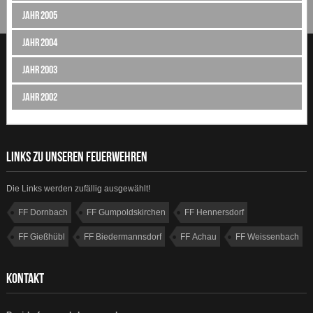
Jahr 2005
Jahr 2004
Jahr 2003
Jahr 2002
LINKS ZU UNSEREN FEUERWEHREN
Die Links werden zufällig ausgewählt!
FF Dornbach
FF Gumpoldskirchen
FF Hennersdorf
FF Gießhübl
FF Biedermannsdorf
FF Achau
FF Weissenbach
FF Sulz
KONTAKT