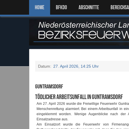
Home
BFKDO
ABSCHNITTE
BEREICHS
Datum:
27. April 2026, 14:25 Uhr
Guntramsdorf
Tödlicher Arbeitsunfall in Guntramsdorf
Am 27. April 2026 wurde die Freiwillige Feuerwehr Gunt
Menschenrettung alarmiert. Bei einem Arbeitsunfall in e
eingeklemmt worden. Wenige Augenblicke nach der Al
Einsatzadresse aus.
Am Einsatzort wurde die Feuerwehr von Firmenange