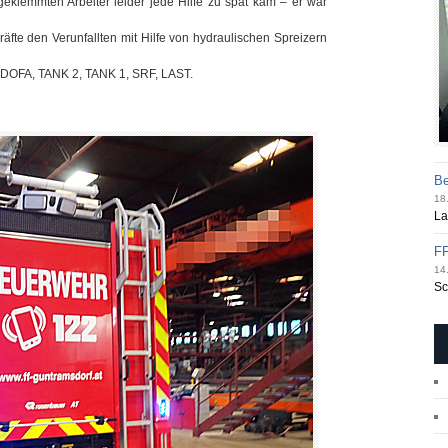
ngeklemmten Arbeiter leider jede Hilfe zu spät kam – er war
fte den Verunfallten mit Hilfe von hydraulischen Spreizern
t KDOFA, TANK 2, TANK 1, SRF, LAST.
Be
18.
La
FF
14.
Sc