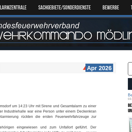
ALARMZENTRALE
SACHGEBIETE/SONDERDIENSTE
Bewerbe
Apr 2026
Be
03
Be
ramsdorf um 14:23 Uhr mit Sirene und Gesamtalarm zu einer
un
iner Industriehalle war eine Person unter einem Deckenkran
armierung rückten die ersten Feuerwehrfahrzeuge zur
hörigen eingewiesen und zum Unfallort geführt. Der