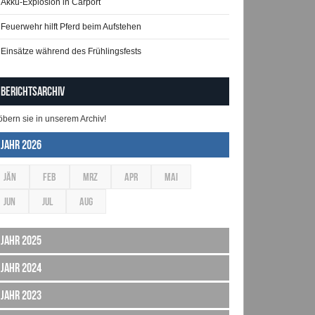
Akku-Explosion in Carport
Feuerwehr hilft Pferd beim Aufstehen
Einsätze während des Frühlingsfests
Berichtsarchiv
öbern sie in unserem Archiv!
Jahr 2026
JÄN
FEB
MRZ
APR
MAI
JUN
JUL
AUG
Jahr 2025
Jahr 2024
Jahr 2023