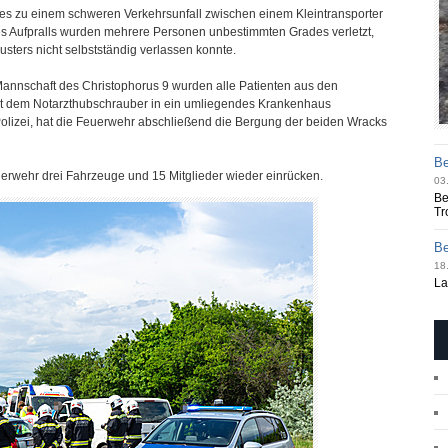
es zu einem schweren Verkehrsunfall zwischen einem Kleintransporter
 Aufpralls wurden mehrere Personen unbestimmten Grades verletzt,
ters nicht selbstständig verlassen konnte.
annschaft des Christophorus 9 wurden alle Patienten aus den
t dem Notarzthubschrauber in ein umliegendes Krankenhaus
 Polizei, hat die Feuerwehr abschließend die Bergung der beiden Wracks
Be
erwehr drei Fahrzeuge und 15 Mitglieder wieder einrücken.
03
Be
Tr
Be
18.
La