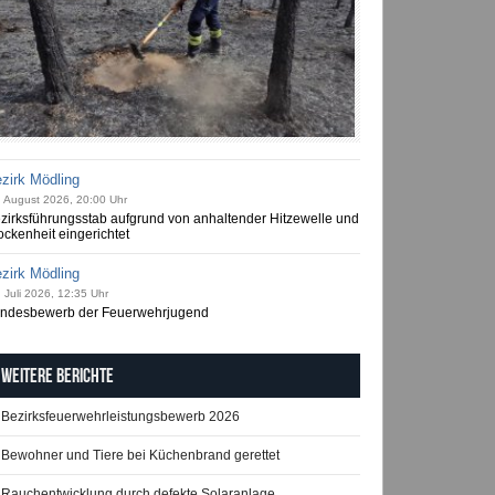
zirk Mödling
. August 2026, 20:00 Uhr
zirksführungsstab aufgrund von anhaltender Hitzewelle und
ockenheit eingerichtet
zirk Mödling
 Juli 2026, 12:35 Uhr
ndesbewerb der Feuerwehrjugend
Weitere Berichte
Bezirksfeuerwehrleistungsbewerb 2026
Bewohner und Tiere bei Küchenbrand gerettet
Rauchentwicklung durch defekte Solaranlage