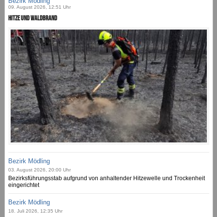
Bezirk Mödling
09. August 2026, 12:51 Uhr
Hitze und Waldbrand
Bezirk Mödling
03. August 2026, 20:00 Uhr
Bezirksführungsstab aufgrund von anhaltender Hitzewelle und Trockenheit
eingerichtet
Bezirk Mödling
18. Juli 2026, 12:35 Uhr