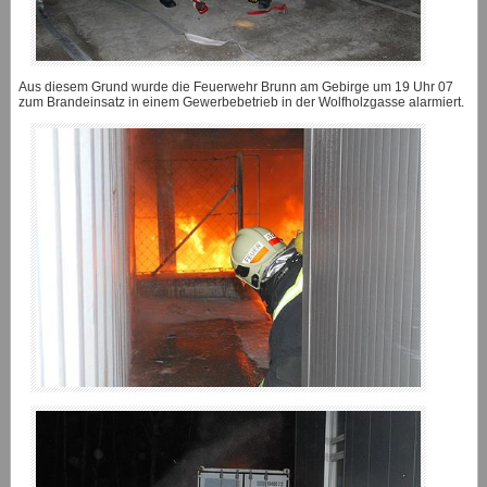
Aus diesem Grund wurde die Feuerwehr Brunn am Gebirge um 19 Uhr 07
zum Brandeinsatz in einem Gewerbebetrieb in der Wolfholzgasse alarmiert.