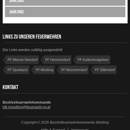
Jahr 2003
Jahr 2002
LINKS ZU UNSEREN FEUERWEHREN
Die Links werden zufällig ausgewählt!
FF Wiener Neudorf
FF Hennersdorf
FF Kaltenleutgeben
FF Sparbach
FF Mödling
FF Münchendorf
FF Sittendorf
FF Vösendorf
KONTAKT
Bezirksfeuerwehrkommando
bfk.moedling@feuerwehr.gv.at
Copyright © 2026 Bezirksfeuerwehrkommando Mödling