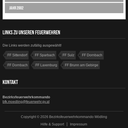
Jahr 2002
LINKS ZU UNSEREN FEUERWEHREN
Die Links werden zufällig ausgewählt!
FF Sittendorf
FF Sparbach
FF Sulz
FF Dornbach
FF Dornbach
FF Laxenburg
FF Brunn am Gebirge
FF Weissenbach
KONTAKT
Bezirksfeuerwehrkommando
bfk.moedling@feuerwehr.gv.at
Copyright © 2026 Bezirksfeuerwehrkommando Mödling
Hilfe & Support
Impressum