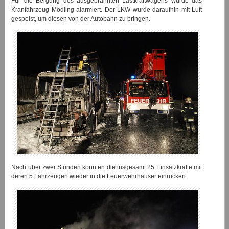
Für die Bergung des ausgebrannten Lastkraftwagens wurde das
Kranfahrzeug Mödling alarmiert. Der LKW wurde daraufhin mit Luft
gespeist, um diesen von der Autobahn zu bringen.
Nach über zwei Stunden konnten die insgesamt 25 Einsatzkräfte mit
deren 5 Fahrzeugen wieder in die Feuerwehrhäuser einrücken.