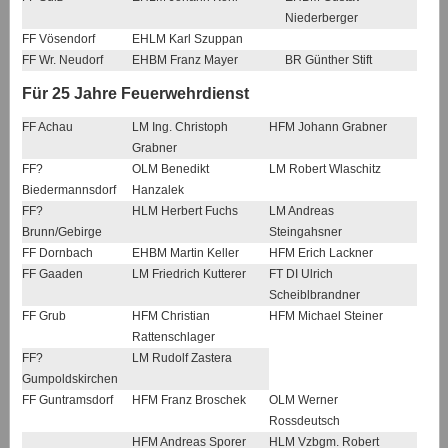
Niederberger
FF Vösendorf
EHLM Karl Szuppan
FF Wr. Neudorf
EHBM Franz Mayer
BR Günther Stift
Für 25 Jahre Feuerwehrdienst
FF Achau
LM Ing. Christoph
HFM Johann Grabner
Grabner
FF?
OLM Benedikt
LM Robert Wlaschitz
Biedermannsdorf
Hanzalek
FF?
HLM Herbert Fuchs
LM Andreas
Brunn/Gebirge
Steingahsner
FF Dornbach
EHBM Martin Keller
HFM Erich Lackner
FF Gaaden
LM Friedrich Kutterer
FT DI Ulrich
Scheiblbrandner
FF Grub
HFM Christian
HFM Michael Steiner
Rattenschlager
FF?
LM Rudolf Zastera
Gumpoldskirchen
FF Guntramsdorf
HFM Franz Broschek
OLM Werner
Rossdeutsch
HFM Andreas Sporer
HLM Vzbgm. Robert