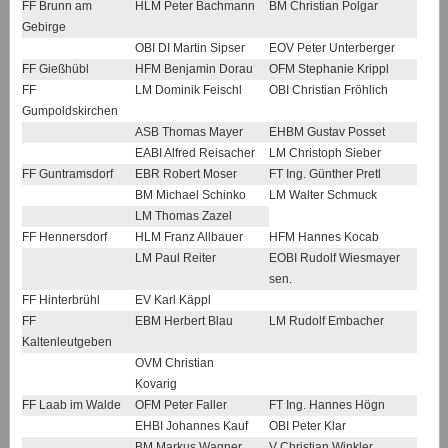
FF Brunn am
HLM Peter Bachmann
BM Christian Polgar
Gebirge
OBI DI Martin Sipser
EOV Peter Unterberger
FF Gießhübl
HFM Benjamin Dorau
OFM Stephanie Krippl
FF
LM Dominik Feischl
OBI Christian Fröhlich
Gumpoldskirchen
ASB Thomas Mayer
EHBM Gustav Posset
EABI Alfred Reisacher
LM Christoph Sieber
FF Guntramsdorf
EBR Robert Moser
FT Ing. Günther Pretl
BM Michael Schinko
LM Walter Schmuck
LM Thomas Zazel
FF Hennersdorf
HLM Franz Allbauer
HFM Hannes Kocab
LM Paul Reiter
EOBI Rudolf Wiesmayer
sen.
FF Hinterbrühl
EV Karl Käppl
FF
EBM Herbert Blau
LM Rudolf Embacher
Kaltenleutgeben
OVM Christian
Kovarig
FF Laab im Walde
OFM Peter Faller
FT Ing. Hannes Högn
EHBI Johannes Kauf
OBI Peter Klar
BM Markus Wagner
V Christian Winkler