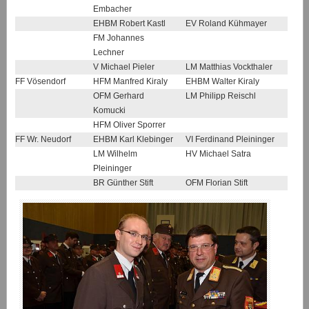
Embacher
EHBM Robert Kastl
EV Roland Kühmayer
FM Johannes
Lechner
V Michael Pieler
LM Matthias Vockthaler
FF Vösendorf
HFM Manfred Kiraly
EHBM Walter Kiraly
OFM Gerhard
LM Philipp Reischl
Komucki
HFM Oliver Sporrer
FF Wr. Neudorf
EHBM Karl Klebinger
VI Ferdinand Pleininger
LM Wilhelm
HV Michael Satra
Pleininger
BR Günther Stift
OFM Florian Stift