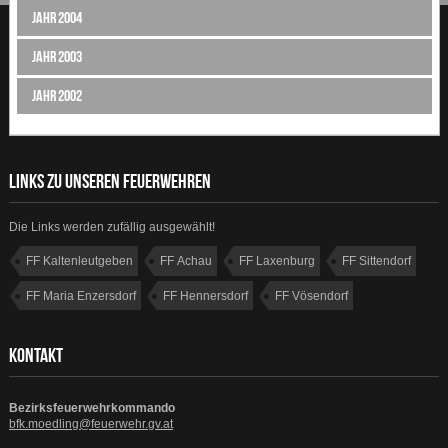
Jahr 2004
Jahr 2003
Jahr 2002
LINKS ZU UNSEREN FEUERWEHREN
Die Links werden zufällig ausgewählt!
FF Kaltenleutgeben
FF Achau
FF Laxenburg
FF Sittendorf
FF Maria Enzersdorf
FF Hennersdorf
FF Vösendorf
FF Gießhübl
KONTAKT
Bezirksfeuerwehrkommando
bfk.moedling@feuerwehr.gv.at