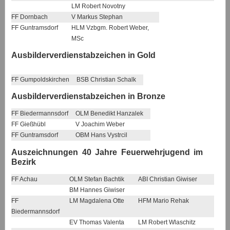
LM Robert Novotny
FF Dornbach
V Markus Stephan
FF Guntramsdorf
HLM Vzbgm. Robert Weber,
MSc
Ausbilderverdienstabzeichen in Gold
FF Gumpoldskirchen
BSB Christian Schalk
Ausbilderverdienstabzeichen in Bronze
FF Biedermannsdorf
OLM Benedikt Hanzalek
FF Gießhübl
V Joachim Weber
FF Guntramsdorf
OBM Hans Vystrcil
Auszeichnungen 40 Jahre Feuerwehrjugend im
Bezirk
FF Achau
OLM Stefan Bachtik
ABI Christian Giwiser
BM Hannes Giwiser
FF
LM Magdalena Otte
HFM Mario Rehak
Biedermannsdorf
EV Thomas Valenta
LM Robert Wlaschitz