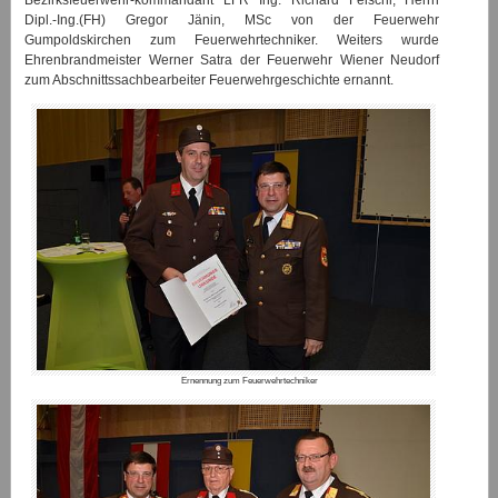
Dipl.-Ing.(FH) Gregor Jänin, MSc von der Feuerwehr
Gumpoldskirchen zum Feuerwehrtechniker. Weiters wurde
Ehrenbrandmeister Werner Satra der Feuerwehr Wiener Neudorf
zum Abschnittssachbearbeiter Feuerwehrgeschichte ernannt.
Ernennung zum Feuerwehrtechniker