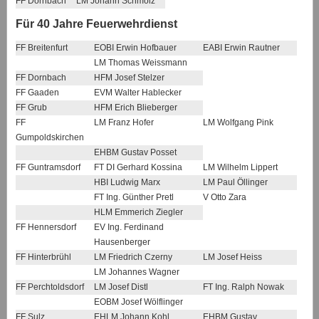
FF Dornbach
LM Johann Schmölz
Für 40 Jahre Feuerwehrdienst
FF Breitenfurt
EOBI Erwin Hofbauer
EABI Erwin Rautner
LM Thomas Weissmann
FF Dornbach
HFM Josef Stelzer
FF Gaaden
EVM Walter Hablecker
FF Grub
HFM Erich Blieberger
FF
LM Franz Hofer
LM Wolfgang Pink
Gumpoldskirchen
EHBM Gustav Posset
FF Guntramsdorf
FT DI Gerhard Kossina
LM Wilhelm Lippert
HBI Ludwig Marx
LM Paul Öllinger
FT Ing. Günther Pretl
V Otto Zara
HLM Emmerich Ziegler
FF Hennersdorf
EV Ing. Ferdinand
Hausenberger
FF Hinterbrühl
LM Friedrich Czerny
LM Josef Heiss
LM Johannes Wagner
FF Perchtoldsdorf
LM Josef Distl
FT Ing. Ralph Nowak
EOBM Josef Wölflinger
FF Sulz
EHLM Johann Kohl
EHBM Gustav