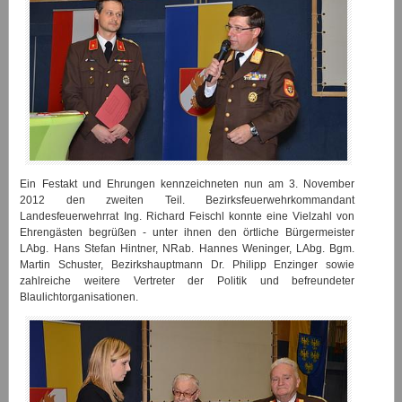
Ein Festakt und Ehrungen kennzeichneten nun am 3. November
2012 den zweiten Teil. Bezirksfeuerwehrkommandant
Landesfeuerwehrrat Ing. Richard Feischl konnte eine Vielzahl von
Ehrengästen begrüßen - unter ihnen den örtliche Bürgermeister
LAbg. Hans Stefan Hintner, NRab. Hannes Weninger, LAbg. Bgm.
Martin Schuster, Bezirkshauptmann Dr. Philipp Enzinger sowie
zahlreiche weitere Vertreter der Politik und befreundeter
Blaulichtorganisationen.