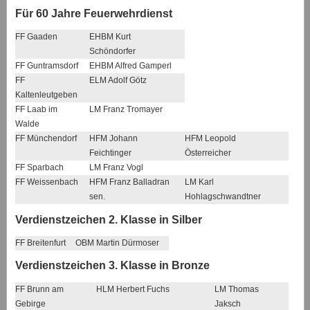
Für 60 Jahre Feuerwehrdienst
FF Gaaden
EHBM Kurt
Schöndorfer
FF Guntramsdorf
EHBM Alfred Gamperl
FF
ELM Adolf Götz
Kaltenleutgeben
FF Laab im
LM Franz Tromayer
Walde
FF Münchendorf
HFM Johann
HFM Leopold
Feichtinger
Österreicher
FF Sparbach
LM Franz Vogl
FF Weissenbach
HFM Franz Balladran
LM Karl
sen.
Hohlagschwandtner
Verdienstzeichen 2. Klasse in Silber
FF Breitenfurt
OBM Martin Dürmoser
Verdienstzeichen 3. Klasse in Bronze
FF Brunn am
HLM Herbert Fuchs
LM Thomas
Gebirge
Jaksch