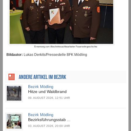
Ernennung zum Abschnittssachbearbeiter Feuerwehrgeschichte
Bildautor:
Lukas Derkits/Pressestelle BFK Mödling
ANDERE ARTIKEL IM BEZIRK
Bezirk Mödling
Hitze und Waldbrand
09. AUGUST 2026, 12:51 UHR
Bezirk Mödling
Bezirksführungsstab ...
03. AUGUST 2026, 20:00 UHR