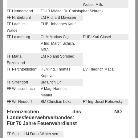
Weber, MSc
FF Hennersdorf
FJUR MMag. Dr. Christopher Schrank
FF Hinterbrühl
LM Richard Mayssen
FF Laab im
EHBI Johannes Kauf
Walde
FF Laxenburg
OLM Markus Gigl
EHBI Karl Glasel
V Ing. Martin Schich,
MBA
FF Maria
LM Roland Sprosec
Enzersdorf
FF Perchtoldsdorf
HLM Ing. Thomas
EV Friedrich Maca
Kopriva
FF Sittendorf
BM Erich Grill
FF Weissenbach
V Mag. Hannes
Mahler
FF Wr. Neudorf
BM Christian Luka
FT Ing. Josef Rohowsky
Ehrenzeichen des NÖ
Landesfeuerwehrverbandes:
Für 70 Jahre Feuerwehrdienst
FF Sulz
LM Franz Winter sen.