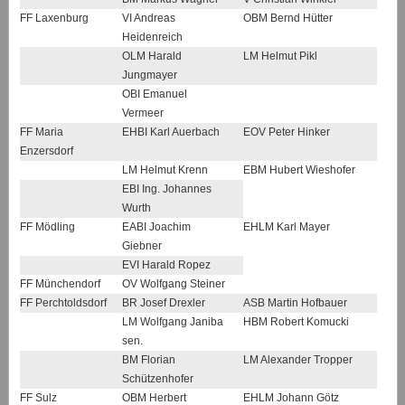
FF Laxenburg
VI Andreas
OBM Bernd Hütter
Heidenreich
OLM Harald
LM Helmut Pikl
Jungmayer
OBI Emanuel
Vermeer
FF Maria
EHBI Karl Auerbach
EOV Peter Hinker
Enzersdorf
LM Helmut Krenn
EBM Hubert Wieshofer
EBI Ing. Johannes
Wurth
FF Mödling
EABI Joachim
EHLM Karl Mayer
Giebner
EVI Harald Ropez
FF Münchendorf
OV Wolfgang Steiner
FF Perchtoldsdorf
BR Josef Drexler
ASB Martin Hofbauer
LM Wolfgang Janiba
HBM Robert Komucki
sen.
BM Florian
LM Alexander Tropper
Schützenhofer
FF Sulz
OBM Herbert
EHLM Johann Götz