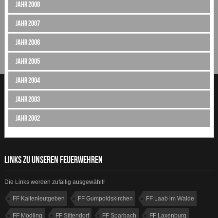
Jahr 2008
Jahr 2007
Jahr 2006
Jahr 2005
Jahr 2004
Jahr 2003
Jahr 2002
LINKS ZU UNSEREN FEUERWEHREN
Die Links werden zufällig ausgewählt!
FF Kaltenleutgeben
FF Gumpoldskirchen
FF Laab im Walde
FF Mödling
FF Sittendorf
FF Sparbach
FF Laxenburg