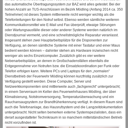
das automatische Übertragungssystem zur BAZ wird alles getestet. Bei der
hohen Anzahl an TUS-Anschlüssen im Bezirk Mödling (Anfang 2014 ca. 350
Teilnehmer) ist dieses System mittlerweile nicht weniger wichtig als die
Telefonleitungen für den Notruf selbst. Ebenso werden sämtliche weiteren
Kommunikationsmittel wie E-Mail und Fax überprüft; etwaige Störungen
oder Wartungsausfälle dieser oder anderer Systeme werden natürlich im
Dienstjournal vermerkt, und eine schnellstmögliche Reparatur veranlasst.
Insgesamt stehen zwei Hauptarbeitsplätze für die Disponenten zur
Verfügung, an denen sämtliche Systeme mit einer Tastatur und einer Maus
bedient werden können – dahinter stehen als Hardware inzwischen nicht
weniger als sechs Einzelcomputer. Zusätzlich gibt es vier weitere
Nebenarbeitsplätze, an denen in Großschadensfällen ebenfalls die
Entgegennahme von Notrufen bzw. die Einsatzkoordination per Funk oder
Telefon erfolgen kann. Weitere PCs und Laptops für den „normalen“
Dienstbetrieb der Feuerwehr Mödling können kurzfristig zusätzlich zur
Verfügung gestellt werden. Diese Computer, Server und
Netzwerkkomponenten sind mittlerweile auch „fachgerecht“ untergebracht;
in einem Serverraum im Keller des Feuerwehrhauses Mödling, der über
Klimatisierung, Notstromversorgung, Temperaturüberwachung und ein
Rauchansaugsystem zur Brandfrüherkennung verfügt. In diesem Raum sind
auch die Telefonanlage, das Hausrufsystem und die Langzeitdokumentation
untergebracht. Nicht selten bemerken externe Systemspezialisten, dass ein
derart ausgestatteter Technikraum in so manchem mittelständischen Betrieb
nicht vorzufinden ist.