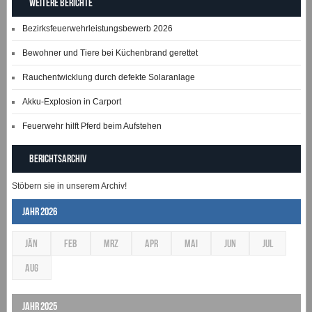
Weitere Berichte
Bezirksfeuerwehrleistungsbewerb 2026
Bewohner und Tiere bei Küchenbrand gerettet
Rauchentwicklung durch defekte Solaranlage
Akku-Explosion in Carport
Feuerwehr hilft Pferd beim Aufstehen
Berichtsarchiv
Stöbern sie in unserem Archiv!
Jahr 2026
JÄN
FEB
MRZ
APR
MAI
JUN
JUL
AUG
Jahr 2025