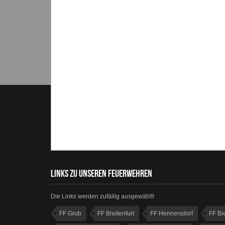
LINKS ZU UNSEREN FEUERWEHREN
Die Links werden zufällig ausgewählt!
FF Grub
FF Breitenfurt
FF Hennersdorf
FF Bi