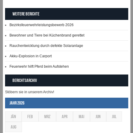
Weitere Berichte
Bezirksfeuerwehrleistungsbewerb 2026
Bewohner und Tiere bei Küchenbrand gerettet
Rauchentwicklung durch defekte Solaranlage
Akku-Explosion in Carport
Feuerwehr hilft Pferd beim Aufstehen
Berichtsarchiv
Stöbern sie in unserem Archiv!
Jahr 2026
JÄN
FEB
MRZ
APR
MAI
JUN
JUL
AUG