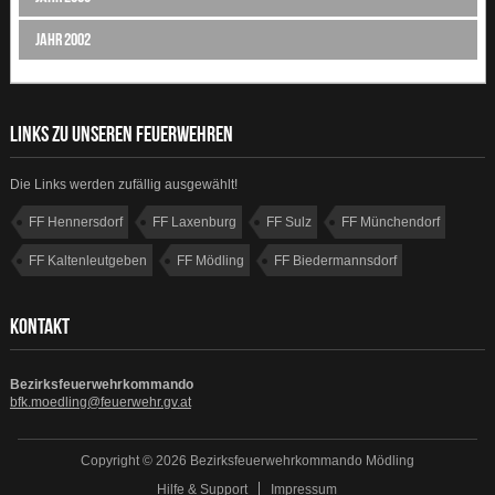
Jahr 2002
LINKS ZU UNSEREN FEUERWEHREN
Die Links werden zufällig ausgewählt!
FF Hennersdorf
FF Laxenburg
FF Sulz
FF Münchendorf
FF Kaltenleutgeben
FF Mödling
FF Biedermannsdorf
FF Brunn am Gebirge
KONTAKT
Bezirksfeuerwehrkommando
bfk.moedling@feuerwehr.gv.at
Copyright © 2026 Bezirksfeuerwehrkommando Mödling
Hilfe & Support
Impressum