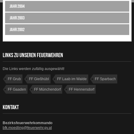
Jahr 2004
Jahr 2003
Jahr 2002
LINKS ZU UNSEREN FEUERWEHREN
Die Links werden zufällig ausgewählt!
FF Grub
FF Gießhübl
FF Laab im Walde
FF Sparbach
FF Gaaden
FF Münchendorf
FF Hennersdorf
FF Gumpoldskirchen
KONTAKT
Bezirksfeuerwehrkommando
bfk.moedling@feuerwehr.gv.at