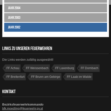
Jahr 2004
Jahr 2003
Jahr 2002
LINKS ZU UNSEREN FEUERWEHREN
Die Links werden zufällig ausgewählt!
FF Achau
FF Weissenbach
FF Laxenburg
FF Dornbach
FF Breitenfurt
FF Brunn am Gebirge
FF Laab im Walde
FF Gumpoldskirchen
KONTAKT
Bezirksfeuerwehrkommando
bfk.moedling@feuerwehr.gv.at