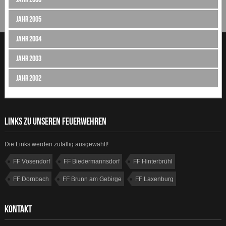
Jahr 2005
Jahr 2004
Jahr 2003
Jahr 2002
LINKS ZU UNSEREN FEUERWEHREN
Die Links werden zufällig ausgewählt!
FF Vösendorf
FF Biedermannsdorf
FF Hinterbrühl
FF Dornbach
FF Brunn am Gebirge
FF Laxenburg
FF Gumpoldskirchen
FF Guntramsdorf
KONTAKT