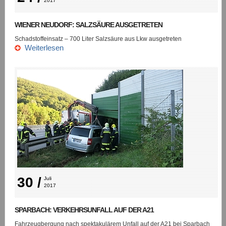
2017
WIENER NEUDORF: SALZSÄURE AUSGETRETEN
Schadstoffeinsatz – 700 Liter Salzsäure aus Lkw ausgetreten
Weiterlesen
30 /
Juli 
2017
SPARBACH: VERKEHRSUNFALL AUF DER A21
Fahrzeugbergung nach spektakulärem Unfall auf der A21 bei Sparbach