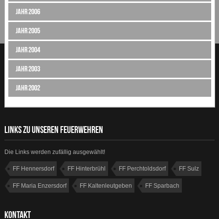
Jahr 2006
Jahr 2005
Jahr 2004
Jahr 2003
Jahr 2002
LINKS ZU UNSEREN FEUERWEHREN
Die Links werden zufällig ausgewählt!
FF Hennersdorf
FF Hinterbrühl
FF Perchtoldsdorf
FF Sulz
FF Maria Enzersdorf
FF Kaltenleutgeben
FF Sparbach
FF Guntramsdorf
KONTAKT