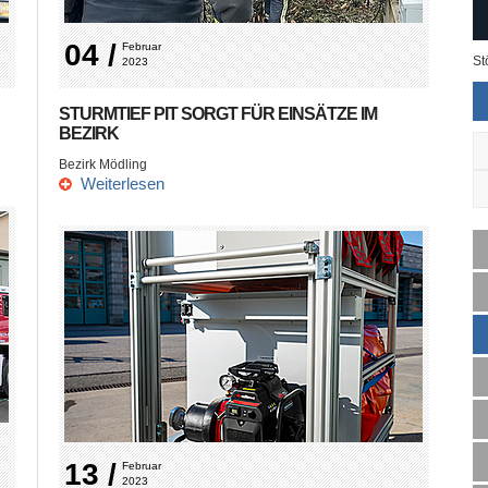
04 /
Februar 
St
2023
STURMTIEF PIT SORGT FÜR EINSÄTZE IM
BEZIRK
Bezirk Mödling
Weiterlesen
13 /
Februar 
2023