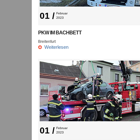
01 /
Februar 
2023
PKW IM BACHBETT
Breitenfurt
Weiterlesen
01 /
Februar 
2023