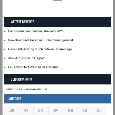
Weitere Berichte
Bezirksfeuerwehrleistungsbewerb 2026
Bewohner und Tiere bei Küchenbrand gerettet
Rauchentwicklung durch defekte Solaranlage
Akku-Explosion in Carport
Feuerwehr hilft Pferd beim Aufstehen
Berichtsarchiv
Stöbern sie in unserem Archiv!
Jahr 2026
JÄN
FEB
MRZ
APR
MAI
JUN
JUL