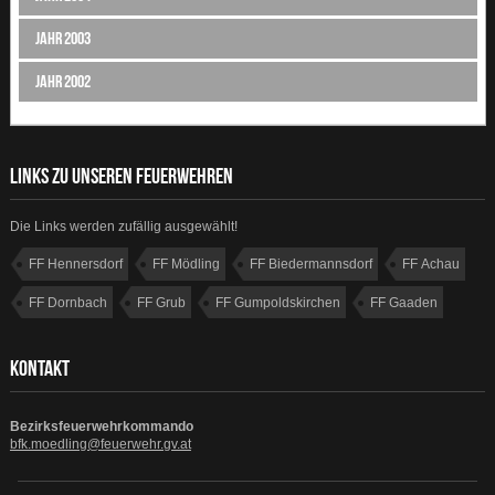
Jahr 2003
Jahr 2002
LINKS ZU UNSEREN FEUERWEHREN
Die Links werden zufällig ausgewählt!
FF Hennersdorf
FF Mödling
FF Biedermannsdorf
FF Achau
FF Dornbach
FF Grub
FF Gumpoldskirchen
FF Gaaden
KONTAKT
Bezirksfeuerwehrkommando
bfk.moedling@feuerwehr.gv.at