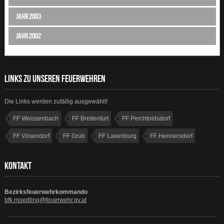
Jahr 2003
Jahr 2002
LINKS ZU UNSEREN FEUERWEHREN
Die Links werden zufällig ausgewählt!
FF Weissenbach
FF Breitenfurt
FF Perchtoldsdorf
FF Vösendorf
FF Grub
FF Laxenburg
FF Hennersdorf
FF Gumpoldskirchen
KONTAKT
Bezirksfeuerwehrkommando
bfk.moedling@feuerwehr.gv.at