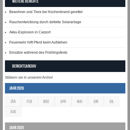
Weitere Berichte
Bewohner und Tiere bei Küchenbrand gerettet
Rauchentwicklung durch defekte Solaranlage
Akku-Explosion in Carport
Feuerwehr hilft Pferd beim Aufstehen
Einsätze während des Frühlingsfests
Berichtsarchiv
Stöbern sie in unserem Archiv!
Jahr 2026
JÄN
FEB
MRZ
APR
MAI
JUN
JUL
AUG
Jahr 2025