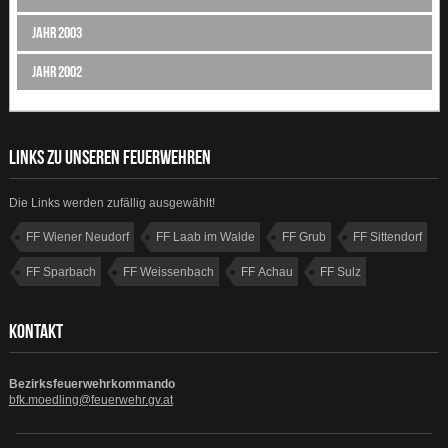
Jahr 2003
Jahr 2002
LINKS ZU UNSEREN FEUERWEHREN
Die Links werden zufällig ausgewählt!
FF Wiener Neudorf
FF Laab im Walde
FF Grub
FF Sittendorf
FF Sparbach
FF Weissenbach
FF Achau
FF Sulz
KONTAKT
Bezirksfeuerwehrkommando
bfk.moedling@feuerwehr.gv.at