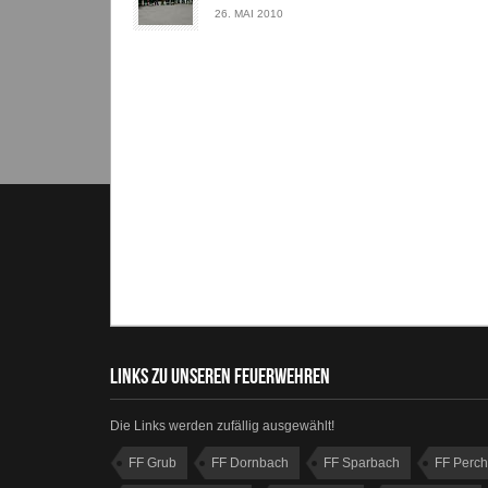
26. MAI 2010
LINKS ZU UNSEREN FEUERWEHREN
Die Links werden zufällig ausgewählt!
FF Grub
FF Dornbach
FF Sparbach
FF Perch