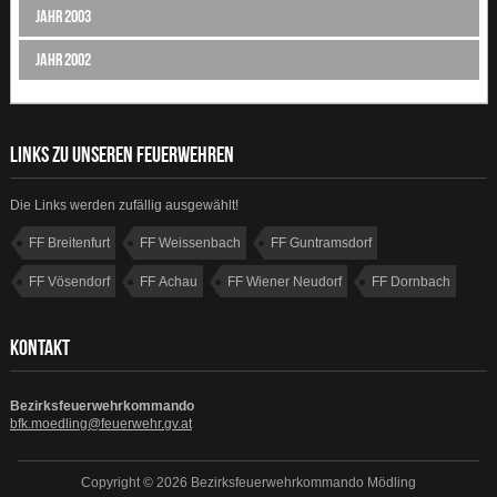
Jahr 2003
Jahr 2002
LINKS ZU UNSEREN FEUERWEHREN
Die Links werden zufällig ausgewählt!
FF Breitenfurt
FF Weissenbach
FF Guntramsdorf
FF Vösendorf
FF Achau
FF Wiener Neudorf
FF Dornbach
FF Gumpoldskirchen
KONTAKT
Bezirksfeuerwehrkommando
bfk.moedling@feuerwehr.gv.at
Copyright © 2026 Bezirksfeuerwehrkommando Mödling