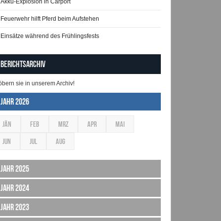
Akku-Explosion in Carport
Feuerwehr hilft Pferd beim Aufstehen
Einsätze während des Frühlingsfests
Berichtsarchiv
öbern sie in unserem Archiv!
Jahr 2026
JÄN
FEB
MRZ
APR
MAI
JUN
JUL
AUG
Jahr 2025
Jahr 2024
Jahr 2023