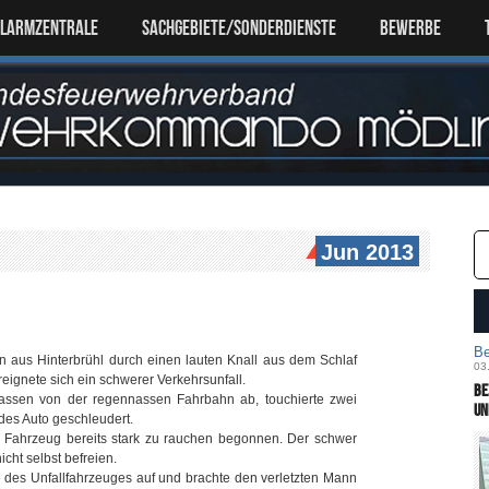
ALARMZENTRALE
SACHGEBIETE/SONDERDIENSTE
Bewerbe
Jun 2013
Be
aus Hinterbrühl durch einen lauten Knall aus dem Schlaf
03
eignete sich ein schwerer Verkehrsunfall.
Be
assen von der regennassen Fahrbahn ab, touchierte zwei
un
ndes Auto geschleudert.
s Fahrzeug bereits stark zu rauchen begonnen. Der schwer
cht selbst befreien.
e des Unfallfahrzeuges auf und brachte den verletzten Mann