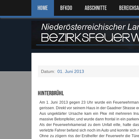
Home
BFKDO
ABSCHNITTE
BEREICHS
Datum:
01. Juni 2013
Hinterbrühl
Am 1. Juni 2013 gegen 23 Uhr wurde ein Feuerwehrmann 
gerissen. Direkt vor seinem Haus in der Gaadner Strasse er
Aus ungeklärter Ursache kam ein Pkw mit mehreren Ins
massive Betonpfeiler, und wurde dann frontal in ein parke
Als der Feuerwehrkamerad zu dem Unfall eilte, hatte da
verletzte Fahrer befand sich noch im Auto und konnte sich ni
Ohne zu zögern riss der Ersthelfer der Feuerwehr die Tür