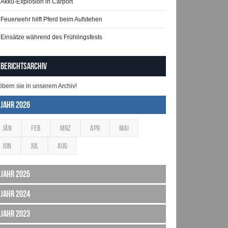
Akku-Explosion in Carport
Feuerwehr hilft Pferd beim Aufstehen
Einsätze während des Frühlingsfests
Berichtsarchiv
öbern sie in unserem Archiv!
Jahr 2026
JÄN
FEB
MRZ
APR
MAI
JUN
JUL
AUG
Jahr 2025
Jahr 2024
Jahr 2023