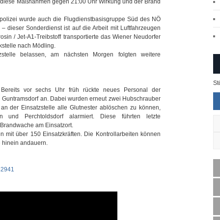
 diese Maßnahmen gegen 21:00 Uhr Wirkung und der Brand
polizei wurde auch die Flugdienstbasisgruppe Süd des NÖ
 dieser Sonderdienst ist auf die Arbeit mit Luftfahrzeugen
osin / Jet-A1-Treibstoff transportierte das Wiener Neudorfer
kstelle nach Mödling.
telle belassen, am nächsten Morgen folgten weitere
St
Bereits vor sechs Uhr früh rückte neues Personal der
d Guntramsdorf an. Dabei wurden erneut zwei Hubschrauber
n der Einsatzstelle alle Glutnester ablöschen zu können,
 und Perchtoldsdorf alarmiert. Diese führten letzte
 Brandwache am Einsatzort.
 mit über 150 Einsatzkräften. Die Kontrollarbeiten können
 hinein andauern.
/42941