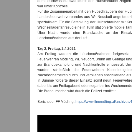
dem Löschwasserabwurf durch den Hubschrauber zeigten
war unter Kontrolle.
Für die Zusammenarbeit mit den Hubschraubern der Flug
Landesfeuerwehrverbandes aus Wr. Neustadt angefordert –
spezialisiert. Für die Betankung der Hubschrauber mit Ker
Wechselladerfahrzeug eine in Tulln stationierte mobile Tan
Über Nacht wurde eine Brandwache an der Einsatzs
Löschmaßnahmen aus der Luft.
Tag 2, Freitag, 2.4.2021
Am Freitag wurden die Löschmaßnahmen fortgesetzt. 
Feuerwehren Mödling, Wr. Neudorf, Brunn am Gebirge un
zur Brandbekämpfung und Nachkontrolle eingesetzt. Um a
wurden schließlich die Feuerwehren Kaltenleutgeben
Nachlöscharbeiten durch und verblieben anschließend als
In Summe forderte dieser Einsatz somit neun Feuerwehren
dabei bis am Freitagabend oder sogar bis ins Wochenende
Die Brandursache wird durch die Polizei ermittelt.
Bericht der FF Mödling:
https://www.ffmoedling.at/archives