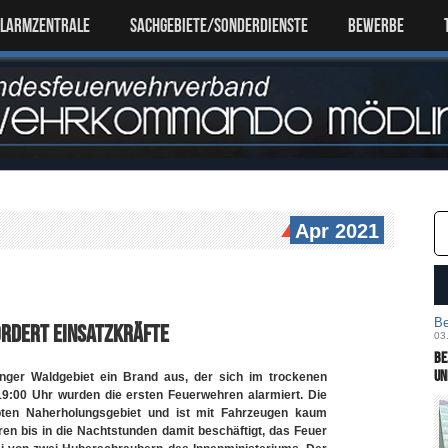
ALARMZENTRALE
SACHGEBIETE/SONDERDIENSTE
Bewerbe
Apr 2021
Be
rdert Einsatzkräfte
03
Be
un
ger Waldgebiet ein Brand aus, der sich im trockenen
19:00 Uhr wurden die ersten Feuerwehren alarmiert. Die
iebten Naherholungsgebiet und ist mit Fahrzeugen kaum
ren bis in die Nachtstunden damit beschäftigt, das Feuer