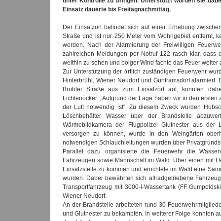
unter Kontrolle zu bringen. Unterstützt wurden sie da
Einsatz dauerte bis Freitagnachmittag.
Der Einsatzort befindet sich auf einer Erhebung zwisch
Straße und ist nur 250 Meter vom Wohngebiet entfernt,
werden. Nach der Alarmierung der Freiwilligen Feuerw
zahlreichen Meldungen per Notruf 122 rasch klar, dass 
weithin zu sehen und böiger Wind fachte das Feuer weiter 
Zur Unterstützung der örtlich zuständigen Feuerwehr w
Hinterbrühl, Wiener Neudorf und Guntramsdorf alarmiert. 
Brühler Straße aus zum Einsatzort auf, konnten dabei 
Lichtenöcker: „Aufgrund der Lage haben wir in den erste
der Luft notwendig ist“. Zu diesem Zweck wurden Hubsc
Löschbehälter Wasser über der Brandstelle abzuwerfe
Wärmebildkamera der Flugpolizei Glutnester aus der
versorgen zu können, wurde in den Weingärten oberha
notwendigen Schlauchleitungen wurden über Privatgrundstü
Parallel dazu organisierte die Feuerwehr die Wasse
Fahrzeugen sowie Mannschaft im Wald: Über einen mit L
Einsatzstelle zu kommen und errichtete im Wald eine Sam
wurden. Dabei bewährten sich allradgetriebene Fahrzeuge
Transportfahrzeug mit 3000-l-Wassertank (FF Gumpoldsk
Wiener Neudorf.
An der Brandstelle arbeiteten rund 30 Feuerwehrmitgli
und Glutnester zu bekämpfen. In weiterer Folge konnte