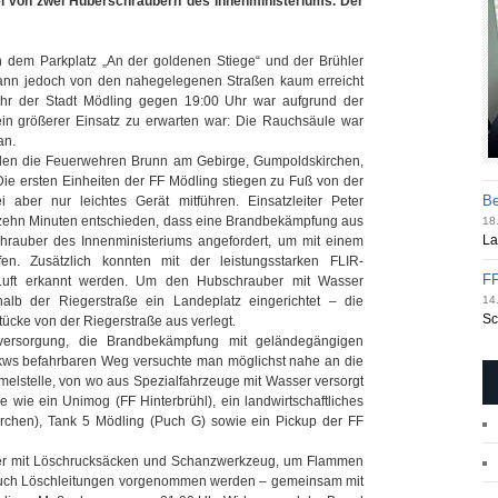
bei von zwei Huberschraubern des Innenministeriums. Der
en dem Parkplatz „An der goldenen Stiege“ und der Brühler
 kann jedoch von den nahegelegenen Straßen kaum erreicht
ehr der Stadt Mödling gegen 19:00 Uhr war aufgrund der
ein größerer Einsatz zu erwarten war: Die Rauchsäule war
an.
urden die Feuerwehren Brunn am Gebirge, Gumpoldskirchen,
Die ersten Einheiten der FF Mödling stiegen zu Fuß von der
Be
aber nur leichtes Gerät mitführen. Einsatzleiter Peter
n zehn Minuten entschieden, dass eine Brandbekämpfung aus
18.
La
hrauber des Innenministeriums angefordert, um mit einem
n. Zusätzlich konnten mit der leistungsstarken FLIR-
FF
 Luft erkannt werden. Um den Hubschrauber mit Wasser
lb der Riegerstraße ein Landeplatz eingerichtet – die
14.
Sc
cke von der Riegerstraße aus verlegt.
rversorgung, die Brandbekämpfung mit geländegängigen
kws befahrbaren Weg versuchte man möglichst nahe an die
melstelle, von wo aus Spezialfahrzeuge mit Wasser versorgt
 wie ein Unimog (FF Hinterbrühl), ein landwirtschaftliches
irchen), Tank 5 Mödling (Puch G) sowie ein Pickup der FF
eder mit Löschrucksäcken und Schanzwerkzeug, um Flammen
n auch Löschleitungen vorgenommen werden – gemeinsam mit