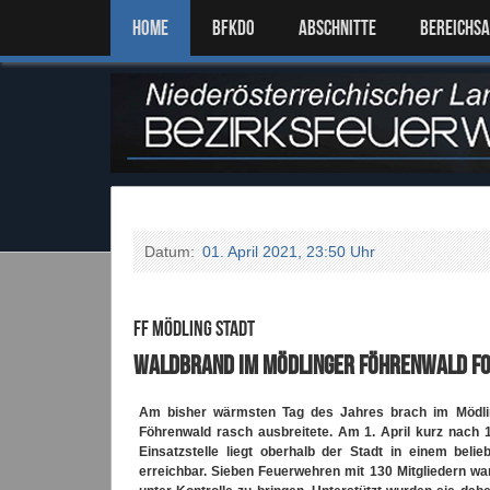
Home
BFKDO
ABSCHNITTE
BEREICHS
Datum:
01. April 2021, 23:50 Uhr
FF Mödling Stadt
Waldbrand im Mödlinger Föhrenwald fo
Am bisher wärmsten Tag des Jahres brach im Mödlin
Föhrenwald rasch ausbreitete. Am 1. April kurz nach 
Einsatzstelle liegt oberhalb der Stadt in einem bel
erreichbar. Sieben Feuerwehren mit 130 Mitgliedern wa