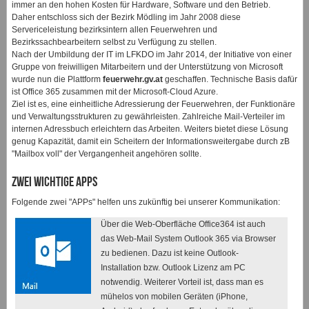
immer an den hohen Kosten für Hardware, Software und den Betrieb.
Daher entschloss sich der Bezirk Mödling im Jahr 2008 diese
Servericeleistung bezirksintern allen Feuerwehren und
Bezirkssachbearbeitern selbst zu Verfügung zu stellen.
Nach der Umbildung der IT im LFKDO im Jahr 2014, der Initiative von einer
Gruppe von freiwilligen Mitarbeitern und der Unterstützung von Microsoft
wurde nun die Plattform
feuerwehr.gv.at
geschaffen. Technische Basis dafür
ist Office 365 zusammen mit der Microsoft-Cloud Azure.
Ziel ist es, eine einheitliche Adressierung der Feuerwehren, der Funktionäre
und Verwaltungsstrukturen zu gewährleisten. Zahlreiche Mail-Verteiler im
internen Adressbuch erleichtern das Arbeiten. Weiters bietet diese Lösung
genug Kapazität, damit ein Scheitern der Informationsweitergabe durch zB
"Mailbox voll" der Vergangenheit angehören sollte.
Zwei wichtige APPs
Folgende zwei "APPs" helfen uns zukünftig bei unserer Kommunikation:
Über die Web-Oberfläche Office364 ist auch
das Web-Mail System Outlook 365 via Browser
zu bedienen. Dazu ist keine Outlook-
Installation bzw. Outlook Lizenz am PC
notwendig. Weiterer Vorteil ist, dass man es
mühelos von mobilen Geräten (iPhone,