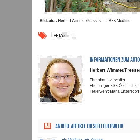
Bildautor:
Herbert Wimmer/Pressestelle BFK Mödling
FF Mödling
INFORMATIONEN ZUM AUT
Herbert Wimmer/Presse
Ehrenhauptverwalter
Ehemaliger BSB Öffentlichkei
Feuerwehr: Maria Enzersdorf
ANDERE ARTIKEL DIESER FEUERWEHR
FF Mödling, FF Wiener ...