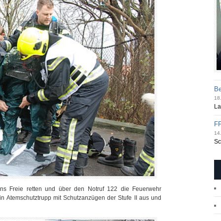
Be
18.
La
FF
14.
Sc
 ins Freie retten und über den Notruf 122 die Feuerwehr
 ein Atemschutztrupp mit Schutzanzügen der Stufe II aus und