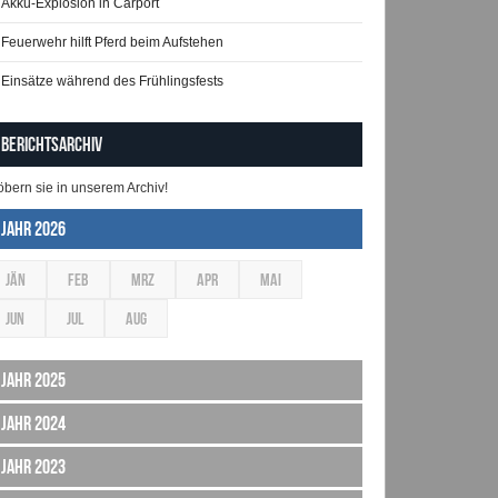
Akku-Explosion in Carport
Feuerwehr hilft Pferd beim Aufstehen
Einsätze während des Frühlingsfests
Berichtsarchiv
öbern sie in unserem Archiv!
Jahr 2026
JÄN
FEB
MRZ
APR
MAI
JUN
JUL
AUG
Jahr 2025
Jahr 2024
Jahr 2023