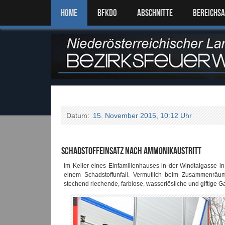
Home
BFKDO
ABSCHNITTE
BEREICHS
Datum:
15. November 2015, 10:12 Uhr
Schadstoffeinsatz nach Ammonikaustritt
Im Keller eines Einfamilienhauses in der Windtalgasse
einem Schadstoffunfall. Vermutlich beim Zusammenräu
stechend riechende, farblose, wasserlösliche und giftige Ga