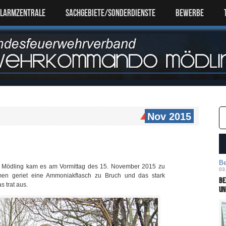
ALARMZENTRALE
SACHGEBIETE/SONDERDIENSTE
Bewerbe
Nov 2015
Be
 in Mödling kam es am Vormittag des 15. November 2015 zu
03
men geriet eine Ammoniakflasch zu Bruch und das stark
Be
s trat aus.
un