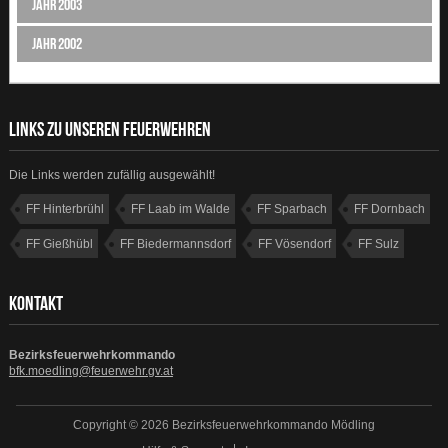
Jahr 2003
Jahr 2002
LINKS ZU UNSEREN FEUERWEHREN
Die Links werden zufällig ausgewählt!
FF Hinterbrühl
FF Laab im Walde
FF Sparbach
FF Dornbach
FF Gießhübl
FF Biedermannsdorf
FF Vösendorf
FF Sulz
KONTAKT
Bezirksfeuerwehrkommando
bfk.moedling@feuerwehr.gv.at
Copyright © 2026 Bezirksfeuerwehrkommando Mödling