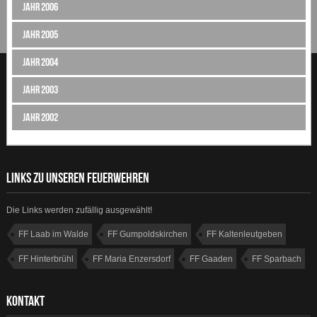
Jahr 2006
Jahr 2005
Jahr 2004
Jahr 2003
Jahr 2002
LINKS ZU UNSEREN FEUERWEHREN
Die Links werden zufällig ausgewählt!
FF Laab im Walde
FF Gumpoldskirchen
FF Kaltenleutgeben
FF Hinterbrühl
FF Maria Enzersdorf
FF Gaaden
FF Sparbach
FF Achau
KONTAKT