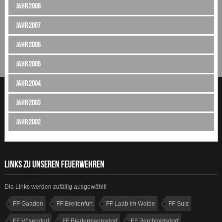
Jahr 2008
Jahr 2007
Jahr 2006
Jahr 2005
Jahr 2004
Jahr 2003
Jahr 2002
LINKS ZU UNSEREN FEUERWEHREN
Die Links werden zufällig ausgewählt!
FF Gaaden
FF Breitenfurt
FF Laab im Walde
FF Sulz
FF Vösendorf
FF Biedermannsdorf
FF Perchtoldsdorf